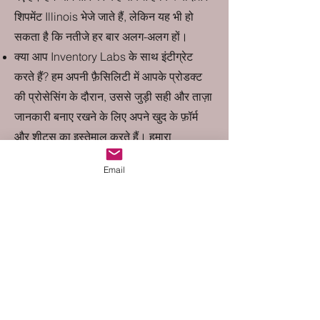
शिपमेंट Illinois भेजे जाते हैं, लेकिन यह भी हो
सकता है कि नतीजे हर बार अलग-अलग हों।
क्या आप Inventory Labs के साथ इंटीग्रेट
करते हैं? हम अपनी फ़ैसिलिटी में आपके प्रोडक्ट
की प्रोसेसिंग के दौरान, उससे जुड़ी सही और ताज़ा
जानकारी बनाए रखने के लिए अपने खुद के फ़ॉर्म
और शीट्स का इस्तेमाल करते हैं। हमारा
Inventory Labs के साथ कोई इंटीग्रेशन नहीं
Email
है।
आपकी प्राइस लिस्ट क्या है? हमारी पूरी प्राइस
लिस्ट
MontanaPrepSolutions.com/pricing पर
उपलब्ध है। Montana एक 'टैक्स-फ़्री' राज्य है,
जिससे आपके इन्वेंट्री खरीदने का खर्च बचता है
और आपका मुनाफ़ा बढ़ता है।
मेरा एक अकाउंट है; मैं आपके पास भेजे जाने वाले