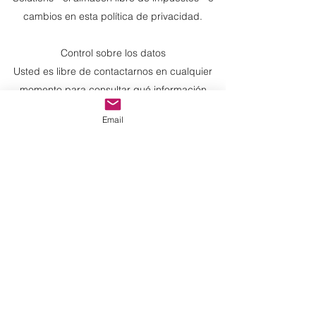
cambios en esta política de privacidad.
Control sobre los datos
Usted es libre de contactarnos en cualquier
momento para consultar qué información
tenemos sobre usted, para cambiar
Email
cualquiera de sus datos que deban corregirse
o actualizarse, o para expresar cualquier
inquietud que tenga con respecto al uso que
hacemos de sus datos.
Seguridad de la información
Tomamos medidas integrales para proteger
su información. Los datos confidenciales
siempre están cifrados, almacenados en
nuestros servidores seguros y transmitidos
utilizando los métodos más seguros.