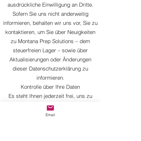
ausdrückliche Einwilligung an Dritte.
Sofern Sie uns nicht anderweitig
informieren, behalten wir uns vor, Sie zu
kontaktieren, um Sie über Neuigkeiten
zu Montana Prep Solutions – dem
steuerfreien Lager – sowie über
Aktualisierungen oder Änderungen
dieser Datenschutzerklärung zu
informieren.
Kontrolle über Ihre Daten
Es steht Ihnen jederzeit frei, uns zu
kontaktieren, um Auskunft darüber zu
erhalten, welche Informationen wir über
Email
Sie gespeichert haben, um Daten zu
ändern, die korrigiert oder aktualisiert